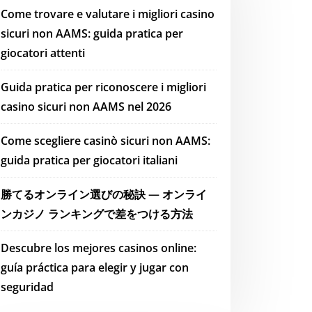
Come trovare e valutare i migliori casino
sicuri non AAMS: guida pratica per
giocatori attenti
Guida pratica per riconoscere i migliori
casino sicuri non AAMS nel 2026
Come scegliere casinò sicuri non AAMS:
guida pratica per giocatori italiani
勝てるオンライン選びの秘訣 — オンライ
ンカジノ ランキングで差をつける方法
Descubre los mejores casinos online:
guía práctica para elegir y jugar con
seguridad