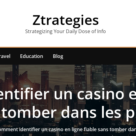
Ztrategies
Strategizing Your Daily Dose of Info
ravel
Education
Blog
tifier un casino en
 tomber dans les p
mment identifier un casino en ligne fiable sans tomber dan