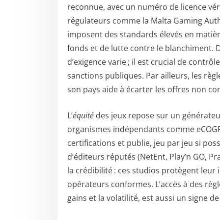
reconnue, avec un numéro de licence vérif
régulateurs comme la Malta Gaming Aut
imposent des standards élevés en matièr
fonds et de lutte contre le blanchiment. D
d’exigence varie ; il est crucial de contrôle
sanctions publiques. Par ailleurs, les règl
son pays aide à écarter les offres non c
L’
équité
des jeux repose sur un générateu
organismes indépendants comme eCOGRA, 
certifications et publie, jeu par jeu si pos
d’éditeurs réputés (NetEnt, Play’n GO, Pra
la crédibilité : ces studios protègent leur
opérateurs conformes. L’accès à des règle
gains et la volatilité, est aussi un signe 