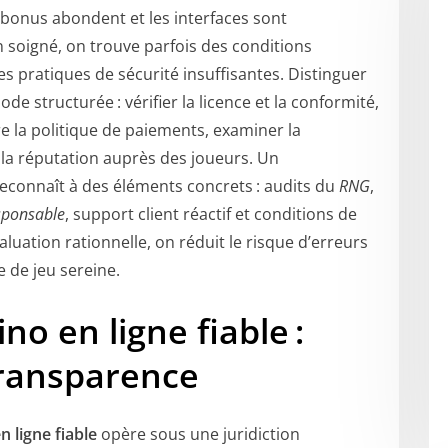
s bonus abondent et les interfaces sont
n soigné, on trouve parfois des conditions
es pratiques de sécurité insuffisantes. Distinguer
de structurée : vérifier la licence et la conformité,
e la politique de paiements, examiner la
la réputation auprès des joueurs. Un
econnaît à des éléments concrets : audits du
RNG
,
sponsable
, support client réactif et conditions de
aluation rationnelle, on réduit le risque d’erreurs
 de jeu sereine.
ino en ligne fiable :
 transparence
n ligne fiable
opère sous une juridiction