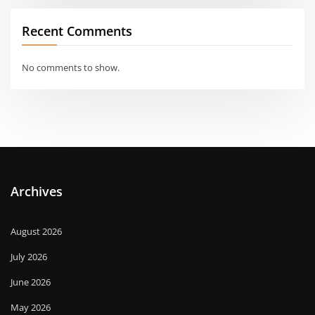
Recent Comments
No comments to show.
Archives
August 2026
July 2026
June 2026
May 2026