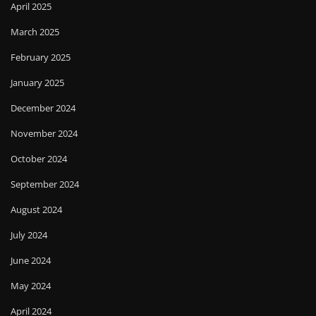
April 2025
March 2025
February 2025
January 2025
December 2024
November 2024
October 2024
September 2024
August 2024
July 2024
June 2024
May 2024
April 2024