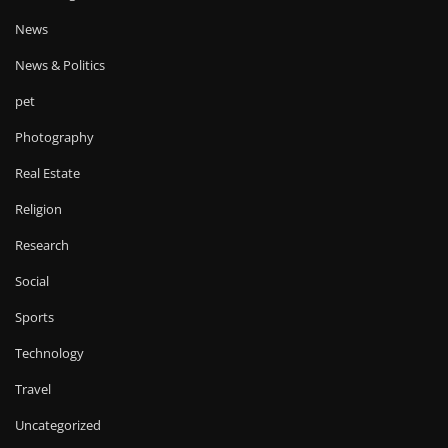
News
News & Politics
pet
Photography
Real Estate
Religion
Research
Social
Sports
Technology
Travel
Uncategorized