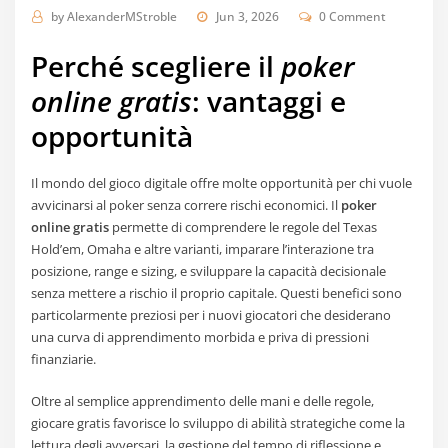
by
AlexanderMStroble
Jun 3, 2026
0 Comment
Perché scegliere il
poker
online gratis
: vantaggi e
opportunità
Il mondo del gioco digitale offre molte opportunità per chi vuole
avvicinarsi al poker senza correre rischi economici. Il
poker
online gratis
permette di comprendere le regole del Texas
Hold’em, Omaha e altre varianti, imparare l’interazione tra
posizione, range e sizing, e sviluppare la capacità decisionale
senza mettere a rischio il proprio capitale. Questi benefici sono
particolarmente preziosi per i nuovi giocatori che desiderano
una curva di apprendimento morbida e priva di pressioni
finanziarie.
Oltre al semplice apprendimento delle mani e delle regole,
giocare gratis favorisce lo sviluppo di abilità strategiche come la
lettura degli avversari, la gestione del tempo di riflessione e