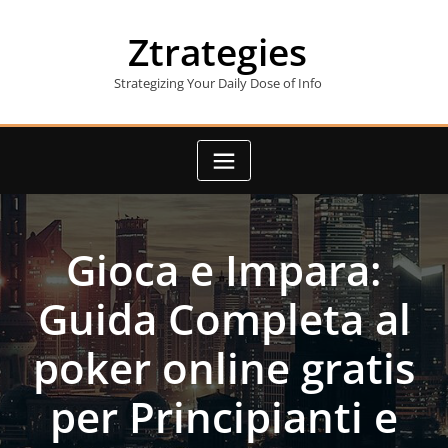
Skip
to
Ztrategies
content
Strategizing Your Daily Dose of Info
Gioca e Impara:
Guida Completa al
poker online gratis
per Principianti e