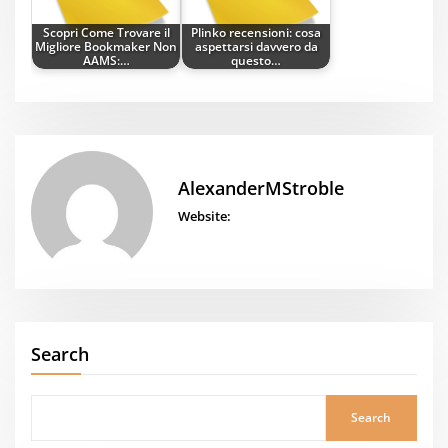
Scopri Come Trovare il
Plinko recensioni: cosa
Migliore Bookmaker Non
aspettarsi davvero da
AAMS:…
questo…
AlexanderMStroble
Website:
Search
Search