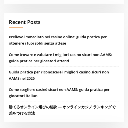
Recent Posts
Prelievo immediato nei casino online: guida pratica per
ottenere i tuoi soldi senza attese
Come trovare e valutare i migliori casino sicuri non AAMS:
guida pratica per giocatori attenti
Guida pratica per riconoscere i migliori casino sicuri non
AAMS nel 2026
Come scegliere casinò sicuri non AAMS: guida pratica per
giocatori italiani
勝てるオンライン選びの秘訣 — オンラインカジノ ランキングで
差をつける方法