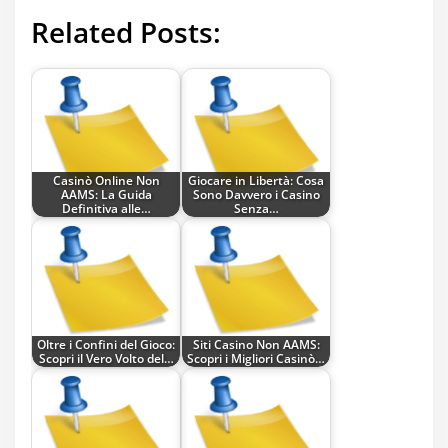
Related Posts:
Casinò Online Non
Giocare in Libertà: Cosa
AAMS: La Guida
Sono Davvero i Casino
Definitiva alle…
Senza…
Oltre i Confini del Gioco:
Siti Casino Non AAMS:
Scopri il Vero Volto del…
Scopri i Migliori Casinò…