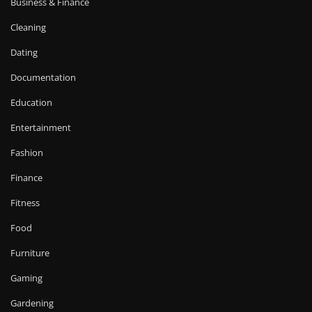
Business & Finance
Cleaning
Dating
Documentation
Education
Entertainment
Fashion
Finance
Fitness
Food
Furniture
Gaming
Gardening