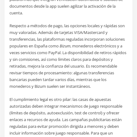
documentos desde la app suelen agilizar la activación de la
cuenta.
Respecto a métodos de pago, las opciones locales y rápidas son
muy valoradas. Además de tarjetas VISA/Mastercard y
transferencias, las plataformas reguladas incorporan soluciones
populares en España como
Bizum
, monederos electrónicos y a
veces servicios como PayPal. La disponibilidad de retiros rápidos
y sin comisiones, así como límites claros para depósitos y
retiradas, mejora la confianza del usuario. Es recomendable
revisar tiempos de procesamiento: algunas transferencias
bancarias pueden tardar varios días, mientras que los
monederos y Bizum suelen ser instantáneos.
El cumplimiento legal es otro pilar: las casas de apuestas
autorizadas deben integrar mecanismos de juego responsable
(límites de depósito, autoexclusión, test de control) y ofrecer
enlaces a recursos de ayuda. Las campañas publicitarias están
reguladas para evitar promoción dirigida a menores y deben
incluir información sobre juego responsable. Para que un