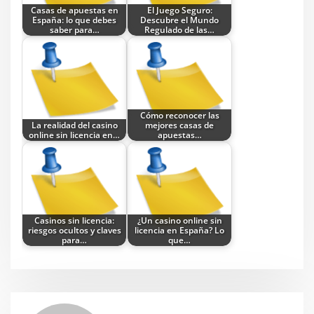
Casas de apuestas en
El Juego Seguro:
España: lo que debes
Descubre el Mundo
saber para…
Regulado de las…
Cómo reconocer las
La realidad del casino
mejores casas de
online sin licencia en…
apuestas…
Casinos sin licencia:
¿Un casino online sin
riesgos ocultos y claves
licencia en España? Lo
para…
que…