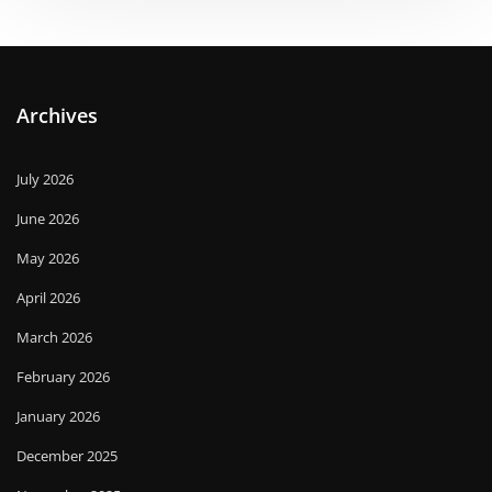
Archives
July 2026
June 2026
May 2026
April 2026
March 2026
February 2026
January 2026
December 2025