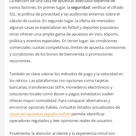
La elección de una casa de apuestas adecuada depende de
varios factores. En primer lugar, la
seguridad
: verificar el cifrado
SSL, la política de privacidad y las auditorías externas sobre el
cálculo de cuotas. En segundo lugar, la oferta de mercados:
algunas casas se especializan en fútbol y deportes populares,
otras ofrecen una amplia gama de apuestas en vivo, eSports,
política y eventos especiales. En tercer lugar, las condiciones
comerciales: cuotas competitivas, límites de apuesta, comisiones
y condiciones de los bonos de bienvenida o promociones
recurrentes.
También es clave valorar los métodos de pago y la velocidad en
los retiros. Las plataformas con opciones como tarjetas
bancarias, transferencias SEPA, monederos electrónicos y
soluciones locales como
Bizum
o pagos inmediatos suelen
ofrecer mayor comodidad. Para comparar alternativas y
encontrar opciones fiables, consultar listados actualizados de
casas de apuestas españa online
permite identificar
operadores regulados y leer opiniones reales de usuarios.
Finalmente, la atención al cliente y la experiencia móvil son