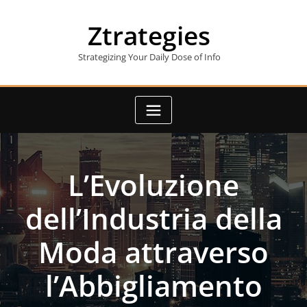
Skip
to
Ztrategies
content
Strategizing Your Daily Dose of Info
L’Evoluzione
dell’Industria della
Moda attraverso
l’Abbigliamento