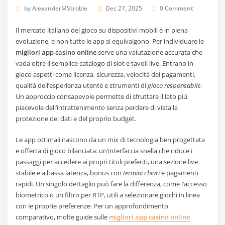
by
AlexanderMStroble
Dec 27, 2025
0 Comment
Il mercato italiano del gioco su dispositivi mobili è in piena
evoluzione, e non tutte le app si equivalgono. Per individuare le
migliori app casino online
serve una valutazione accurata che
vada oltre il semplice catalogo di slot e tavoli live. Entrano in
gioco aspetti come licenza, sicurezza, velocità dei pagamenti,
qualità dell’esperienza utente e strumenti di
gioco responsabile
.
Un approccio consapevole permette di sfruttare il lato più
piacevole dell’intrattenimento senza perdere di vista la
protezione dei dati e del proprio budget.
Le app ottimali nascono da un mix di tecnologia ben progettata
e offerta di gioco bilanciata: un’interfaccia snella che riduce i
passaggi per accedere ai propri titoli preferiti, una sezione live
stabile e a bassa latenza, bonus con
termini chiari
e pagamenti
rapidi. Un singolo dettaglio può fare la differenza, come l’accesso
biometrico o un filtro per RTP, utili a selezionare giochi in linea
con le proprie preferenze. Per un approfondimento
comparativo, molte guide sulle
migliori app casino online