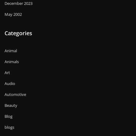
December 2023
May 2002
Categories
Animal
Animals
Art
Audio
Automotive
Beauty
Blog
blogs