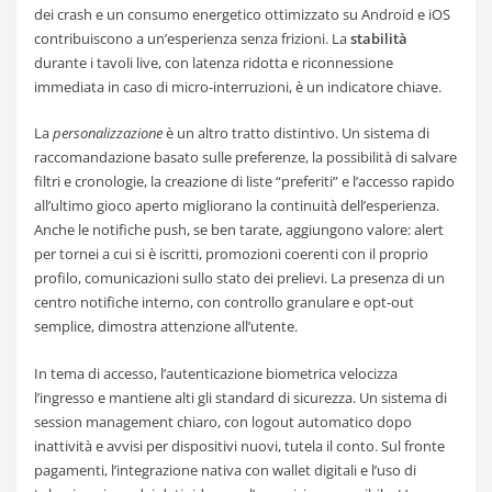
dei crash e un consumo energetico ottimizzato su Android e iOS
contribuiscono a un’esperienza senza frizioni. La
stabilità
durante i tavoli live, con latenza ridotta e riconnessione
immediata in caso di micro-interruzioni, è un indicatore chiave.
La
personalizzazione
è un altro tratto distintivo. Un sistema di
raccomandazione basato sulle preferenze, la possibilità di salvare
filtri e cronologie, la creazione di liste “preferiti” e l’accesso rapido
all’ultimo gioco aperto migliorano la continuità dell’esperienza.
Anche le notifiche push, se ben tarate, aggiungono valore: alert
per tornei a cui si è iscritti, promozioni coerenti con il proprio
profilo, comunicazioni sullo stato dei prelievi. La presenza di un
centro notifiche interno, con controllo granulare e opt-out
semplice, dimostra attenzione all’utente.
In tema di accesso, l’autenticazione biometrica velocizza
l’ingresso e mantiene alti gli standard di sicurezza. Un sistema di
session management chiaro, con logout automatico dopo
inattività e avvisi per dispositivi nuovi, tutela il conto. Sul fronte
pagamenti, l’integrazione nativa con wallet digitali e l’uso di