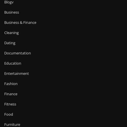
Blogv
Business
Business & Finance
Cleaning
Dating
Documentation
Education
Entertainment
Fashion
Finance
Fitness
Food
Furniture