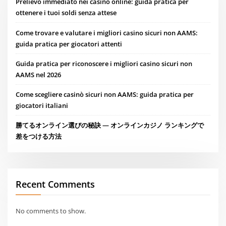
Prelievo immediato nei casino online: guida pratica per
ottenere i tuoi soldi senza attese
Come trovare e valutare i migliori casino sicuri non AAMS:
guida pratica per giocatori attenti
Guida pratica per riconoscere i migliori casino sicuri non
AAMS nel 2026
Come scegliere casinò sicuri non AAMS: guida pratica per
giocatori italiani
勝てるオンライン選びの秘訣 — オンラインカジノ ランキングで
差をつける方法
Recent Comments
No comments to show.