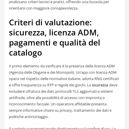
analizzano criteri tecnici e pratici, offrendo una bussola per
orientarsi con maggiore consapevolezza.
Criteri di valutazione:
sicurezza, licenza ADM,
pagamenti e qualità del
catalogo
Il primo elemento da verificare è la presenza della licenza ADM
(Agenzia delle Dogane e dei Monopoli). Un’app con licenza ADM
opera nel rispetto delle normative italiane, adotta RNG certificati
e offre trasparenza su RTP e regole dei giochi. La
sicurezza
deve
includere cifratura dei dati, protocolli TLS aggiornati e sistemi
antifrode, oltre alla possibilità di accesso con impronta o
riconoscimento facciale. Un operatore affidabile presenta
sempre informative chiare su privacy, trattamento dei dati e
politiche antiriciclaggio.
Il capitolo pagamenti incide direttamente sul comfort d’uso. Le