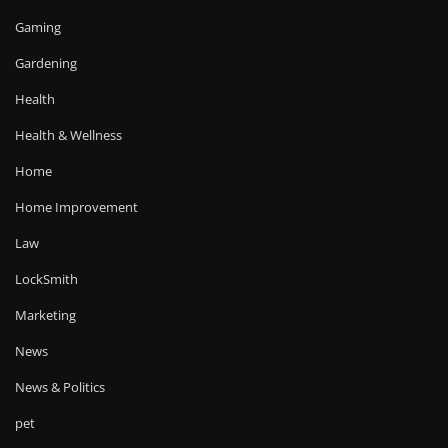
Gaming
Gardening
Health
Health & Wellness
Home
Home Improvement
Law
LockSmith
Marketing
News
News & Politics
pet