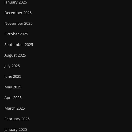
January 2026
December 2025
November 2025
October 2025
September 2025
August 2025
July 2025
June 2025
May 2025
April 2025
March 2025
February 2025
January 2025