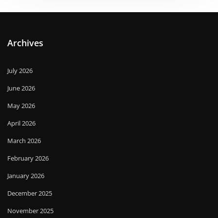
Archives
July 2026
June 2026
May 2026
April 2026
March 2026
February 2026
January 2026
December 2025
November 2025