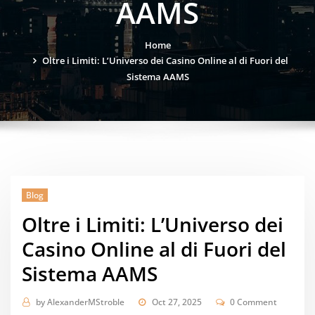
AAMS
Home
Oltre i Limiti: L’Universo dei Casino Online al di Fuori del
Sistema AAMS
Blog
Oltre i Limiti: L’Universo dei
Casino Online al di Fuori del
Sistema AAMS
by
AlexanderMStroble
Oct 27, 2025
0 Comment