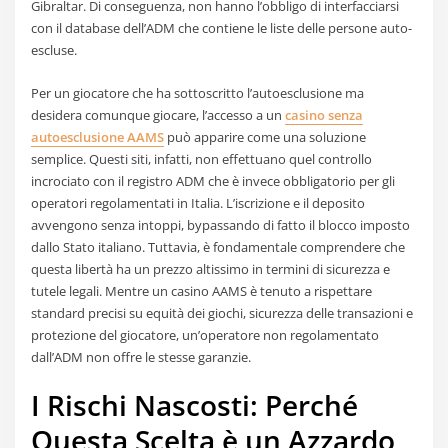
Gibraltar. Di conseguenza, non hanno l’obbligo di interfacciarsi
con il database dell’ADM che contiene le liste delle persone auto-
escluse.
Per un giocatore che ha sottoscritto l’autoesclusione ma
desidera comunque giocare, l’accesso a un
casino senza
autoesclusione AAMS
può apparire come una soluzione
semplice. Questi siti, infatti, non effettuano quel controllo
incrociato con il registro ADM che è invece obbligatorio per gli
operatori regolamentati in Italia. L’iscrizione e il deposito
avvengono senza intoppi, bypassando di fatto il blocco imposto
dallo Stato italiano. Tuttavia, è fondamentale comprendere che
questa libertà ha un prezzo altissimo in termini di sicurezza e
tutele legali. Mentre un casino AAMS è tenuto a rispettare
standard precisi su equità dei giochi, sicurezza delle transazioni e
protezione del giocatore, un’operatore non regolamentato
dall’ADM non offre le stesse garanzie.
I Rischi Nascosti: Perché
Questa Scelta è un Azzardo