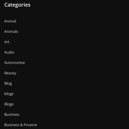
Categories
Animal
Animals
Art
Audio
Automotive
Beauty
Blog
blogs
Blogv
Business
Business & Finance