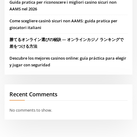
Guida pratica per riconoscere i migliori casino sicuri non
AAMS nel 2026
Come scegliere casinò sicuri non AAMS: guida pratica per
giocatori italiani
勝てるオンライン選びの秘訣 — オンラインカジノ ランキングで
差をつける方法
Descubre los mejores casinos online: guía práctica para elegir
y jugar con seguridad
Recent Comments
No comments to show.