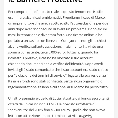
Per comprendere l’impatto reale di questo fenomeno, è utile
esaminare alcuni casi emblematici. Prendiamo il caso di Marco,
un imprenditore che aveva sottoscritto l’autoesclusione per due
anni dopo aver riconosciuto di avere un problema. Dopo alcuni
mesi, la tentazione è diventata forte. Una ricerca online lo ha
portato a un casino con licenza di Curaçao che non gli ha chiesto
alcuna verifica sull’autoesclusione. Inizialmente, ha vinto una
somma consistente, circa 5.000 euro. Tuttavia, quando ha
richiesto il prelievo, il casino ha bloccato il suo account,
chiedendo documenti per la verifica dell’identità. Dopo averli
inviati, gli è stato comunicato che il suo account era stato chiuso
per “violazione dei termini di servizio”, legata alla sua residenza in
Italia, e i fondi sono stati confiscati. Senza alcun organismo di
regolamentazione italiano a cui appellarsi, Marco ha perso tutto.
Un altro esempio è quello di Lucia, attratta dai bonus esorbitanti
offerti da un casino non AAMS. Ha ricevuto un’offerta di
“benvenuto” del 200% fino a 2.000 euro. Quello che non aveva
letto con attenzione erano i termini relativi ai
wagering