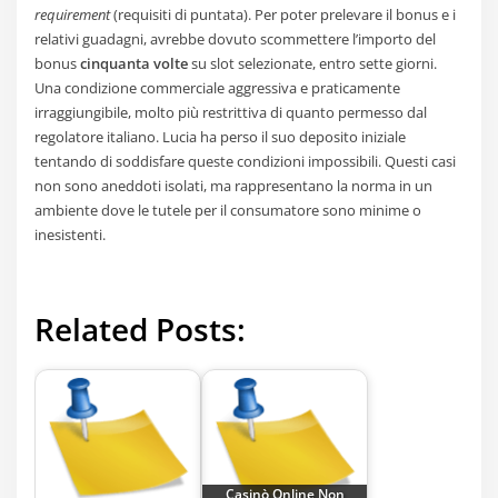
requirement
(requisiti di puntata). Per poter prelevare il bonus e i
relativi guadagni, avrebbe dovuto scommettere l’importo del
bonus
cinquanta volte
su slot selezionate, entro sette giorni.
Una condizione commerciale aggressiva e praticamente
irraggiungibile, molto più restrittiva di quanto permesso dal
regolatore italiano. Lucia ha perso il suo deposito iniziale
tentando di soddisfare queste condizioni impossibili. Questi casi
non sono aneddoti isolati, ma rappresentano la norma in un
ambiente dove le tutele per il consumatore sono minime o
inesistenti.
Related Posts:
Casinò Online Non