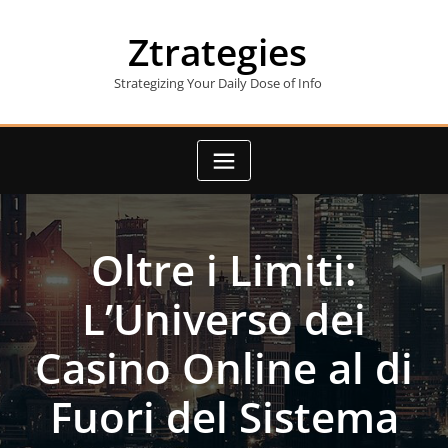
Skip
to
Ztrategies
content
Strategizing Your Daily Dose of Info
Oltre i Limiti:
L’Universo dei
Casino Online al di
Fuori del Sistema