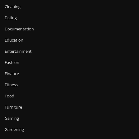
Cleaning
Dating
Documentation
Education
Entertainment
Fashion
Finance
Fitness
Food
Furniture
Gaming
Gardening