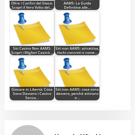
Oltre i Confini del Gioco:
AAMS: La Guida
Scopri il Vero Volto del…
Definitiva alle…
Siti Casino Non AAMS:
Siti non AAMS: attrattiva,
Scopri i Migliori Casinò…
rischi concreti e come…
Giocare in Libertà: Cosa
Siti non AAMS: cosa sono
Sono Davvero i Casino
davvero, perché attirano
Senza…
e…