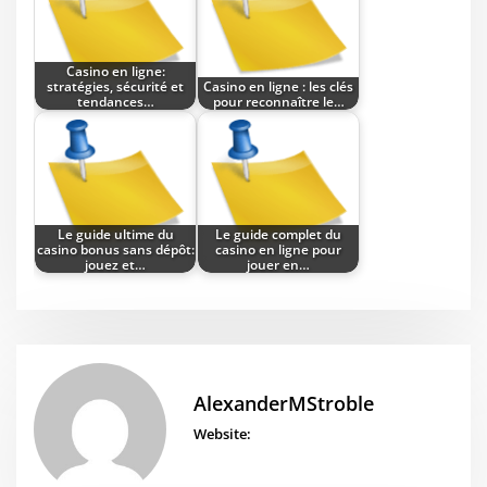
Casino en ligne:
stratégies, sécurité et
Casino en ligne : les clés
tendances…
pour reconnaître le…
Le guide ultime du
Le guide complet du
casino bonus sans dépôt:
casino en ligne pour
jouez et…
jouer en…
AlexanderMStroble
Website: