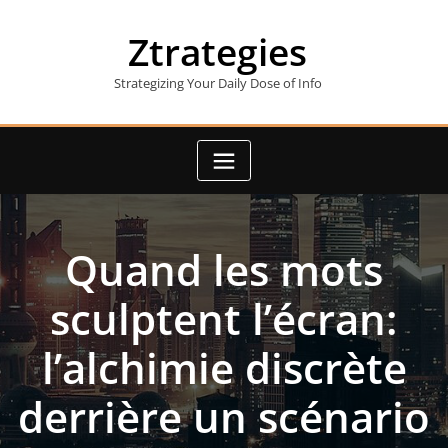
Skip
to
Ztrategies
content
Strategizing Your Daily Dose of Info
Quand les mots
sculptent l’écran:
l’alchimie discrète
derrière un scénario