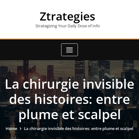
Skip
to
Ztrategies
content
Strategizing Your Daily Dose of Info
La chirurgie invisible
des histoires: entre
plume et scalpel
Home
La chirurgie invisible des histoires: entre plume et scalpel