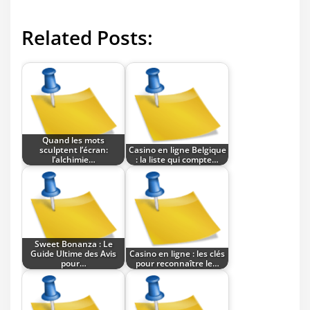
Related Posts:
Quand les mots
sculptent l’écran:
Casino en ligne Belgique
l’alchimie…
: la liste qui compte…
Sweet Bonanza : Le
Guide Ultime des Avis
Casino en ligne : les clés
pour…
pour reconnaître le…