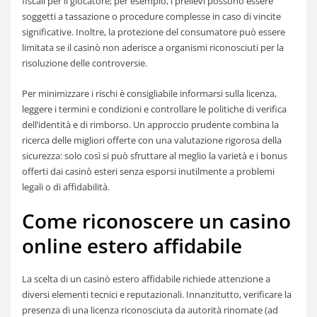
fiscali per il giocatore; per esempio, i prelievi possono essere
soggetti a tassazione o procedure complesse in caso di vincite
significative. Inoltre, la protezione del consumatore può essere
limitata se il casinò non aderisce a organismi riconosciuti per la
risoluzione delle controversie.
Per minimizzare i rischi è consigliabile informarsi sulla licenza,
leggere i termini e condizioni e controllare le politiche di verifica
dell’identità e di rimborso. Un approccio prudente combina la
ricerca delle migliori offerte con una valutazione rigorosa della
sicurezza: solo così si può sfruttare al meglio la varietà e i bonus
offerti dai casinò esteri senza esporsi inutilmente a problemi
legali o di affidabilità.
Come riconoscere un casino
online estero affidabile
La scelta di un casinò estero affidabile richiede attenzione a
diversi elementi tecnici e reputazionali. Innanzitutto, verificare la
presenza di una licenza riconosciuta da autorità rinomate (ad