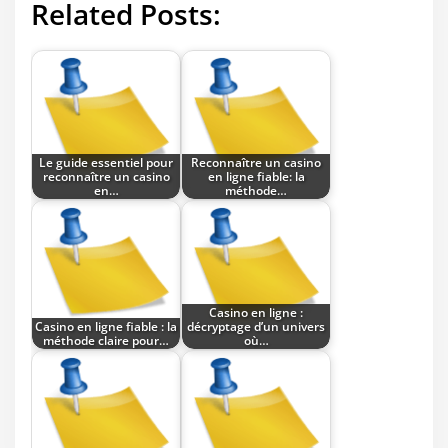
Related Posts:
Le guide essentiel pour
Reconnaître un casino
reconnaître un casino
en ligne fiable: la
en…
méthode…
Casino en ligne :
Casino en ligne fiable : la
décryptage d’un univers
méthode claire pour…
où…