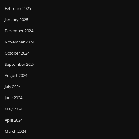
February 2025
January 2025
December 2024
November 2024
October 2024
September 2024
August 2024
July 2024
June 2024
May 2024
April 2024
March 2024