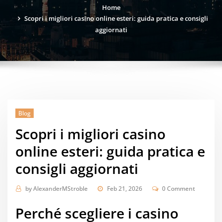
Home
Scopri i migliori casino online esteri: guida pratica e consigli
aggiornati
Blog
Scopri i migliori casino
online esteri: guida pratica e
consigli aggiornati
by
AlexanderMStroble
Feb 21, 2026
0 Comment
Perché scegliere i casino