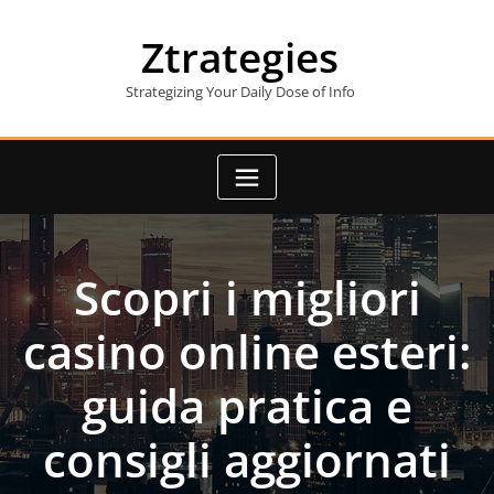
Skip
to
Ztrategies
content
Strategizing Your Daily Dose of Info
Scopri i migliori
casino online esteri:
guida pratica e
consigli aggiornati