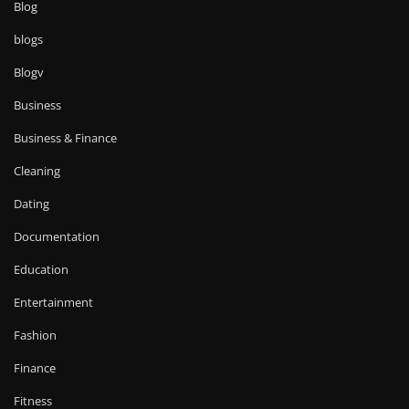
Blog
blogs
Blogv
Business
Business & Finance
Cleaning
Dating
Documentation
Education
Entertainment
Fashion
Finance
Fitness