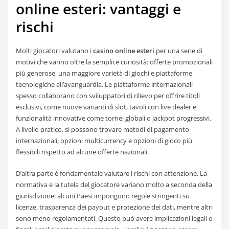
online esteri: vantaggi e
rischi
Molti giocatori valutano i
casino online esteri
per una serie di
motivi che vanno oltre la semplice curiosità: offerte promozionali
più generose, una maggiore varietà di giochi e piattaforme
tecnologiche all’avanguardia. Le piattaforme internazionali
spesso collaborano con sviluppatori di rilievo per offrire titoli
esclusivi, come nuove varianti di slot, tavoli con live dealer e
funzionalità innovative come tornei globali o jackpot progressivi.
A livello pratico, si possono trovare metodi di pagamento
internazionali, opzioni multicurrency e opzioni di gioco più
flessibili rispetto ad alcune offerte nazionali.
D’altra parte è fondamentale valutare i rischi con attenzione. La
normativa e la tutela del giocatore variano molto a seconda della
giurisdizione: alcuni Paesi impongono regole stringenti su
licenze, trasparenza dei payout e protezione dei dati, mentre altri
sono meno regolamentati. Questo può avere implicazioni legali e