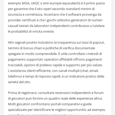
esempio MGA, UKGC o enti europei equivalenti) è il primo passo
per garantire che il sito operi secondo standard minimi di
sicurezza e correttezza. Accertarsi che il software provenga da
provider certificati e che i giochi utilizzino generatori di numeri
casuali testati da laboratori indipendenti contribuisce a tutelare
le probabilità di vincita oneste.
Altri segnali positivi includono la trasparenza sui tassi di payout,
termini di bonus chiari e politiche di verifica documentale
spiegate in modo comprensibile. È utile controllare i metodi di
pagamento supportati: operatori affidabili offrono pagamenti
tracciabili, opzioni di prelievo rapide e supporto per più valute.
L’assistenza clienti efficiente, con canali multipli (chat, email,
telefono) e tempi di risposta rapidi, è un indicatore pratico della
serietà del sito.
Prima di registrarsi, consultare recensioni indipendenti e forum
di giocatori può fornire un quadro reale delle esperienze altrui.
Molti giocatori confrontano portali comparativi e guide
specializzate per identificare le migliori opportunità: ad esempio,