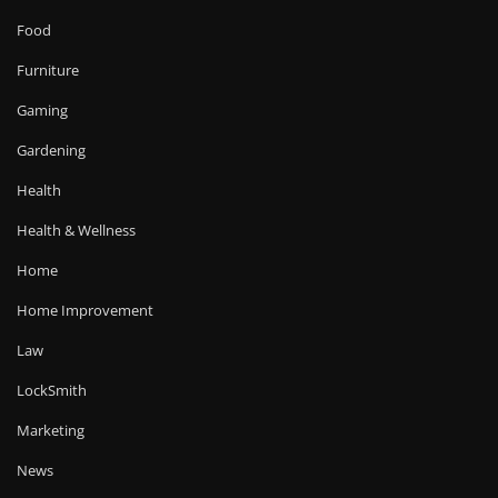
Food
Furniture
Gaming
Gardening
Health
Health & Wellness
Home
Home Improvement
Law
LockSmith
Marketing
News