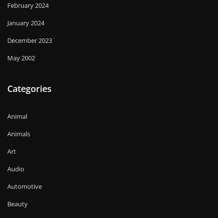
February 2024
January 2024
December 2023
May 2002
Categories
Animal
Animals
Art
Audio
Automotive
Beauty