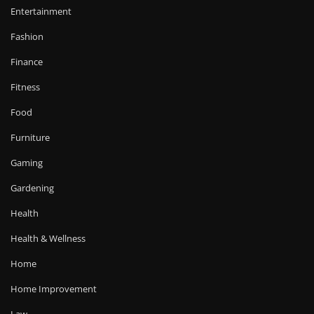
Entertainment
Fashion
Finance
Fitness
Food
Furniture
Gaming
Gardening
Health
Health & Wellness
Home
Home Improvement