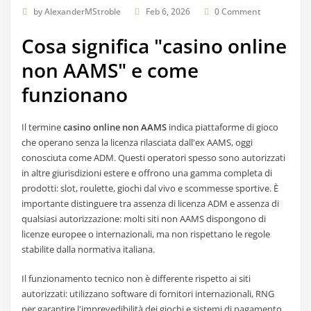
by
AlexanderMStroble
Feb 6, 2026
0 Comment
Cosa significa "casino online
non AAMS" e come
funzionano
Il termine
casino online non AAMS
indica piattaforme di gioco
che operano senza la licenza rilasciata dall'ex AAMS, oggi
conosciuta come ADM. Questi operatori spesso sono autorizzati
in altre giurisdizioni estere e offrono una gamma completa di
prodotti: slot, roulette, giochi dal vivo e scommesse sportive. È
importante distinguere tra assenza di licenza ADM e assenza di
qualsiasi autorizzazione: molti siti non AAMS dispongono di
licenze europee o internazionali, ma non rispettano le regole
stabilite dalla normativa italiana.
Il funzionamento tecnico non è differente rispetto ai siti
autorizzati: utilizzano software di fornitori internazionali, RNG
per garantire l'imprevedibilità dei giochi e sistemi di pagamento