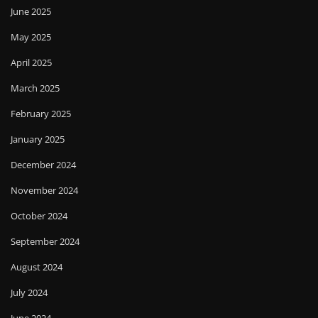
June 2025
May 2025
April 2025
March 2025
February 2025
January 2025
December 2024
November 2024
October 2024
September 2024
August 2024
July 2024
June 2024