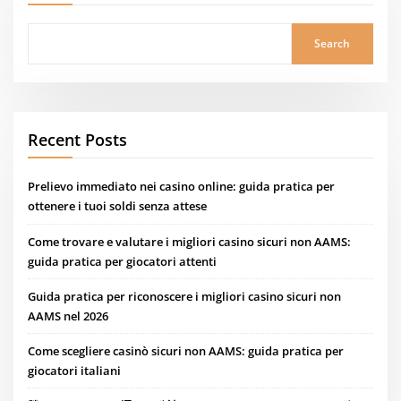
Search
Recent Posts
Prelievo immediato nei casino online: guida pratica per
ottenere i tuoi soldi senza attese
Come trovare e valutare i migliori casino sicuri non AAMS:
guida pratica per giocatori attenti
Guida pratica per riconoscere i migliori casino sicuri non
AAMS nel 2026
Come scegliere casinò sicuri non AAMS: guida pratica per
giocatori italiani