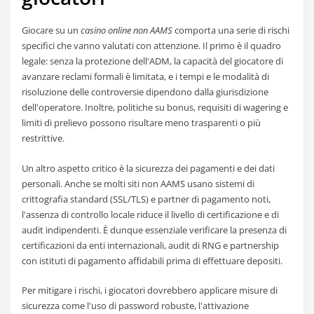
Giocare su un
casino online non AAMS
comporta una serie di rischi
specifici che vanno valutati con attenzione. Il primo è il quadro
legale: senza la protezione dell'ADM, la capacità del giocatore di
avanzare reclami formali è limitata, e i tempi e le modalità di
risoluzione delle controversie dipendono dalla giurisdizione
dell'operatore. Inoltre, politiche su bonus, requisiti di wagering e
limiti di prelievo possono risultare meno trasparenti o più
restrittive.
Un altro aspetto critico è la sicurezza dei pagamenti e dei dati
personali. Anche se molti siti non AAMS usano sistemi di
crittografia standard (SSL/TLS) e partner di pagamento noti,
l'assenza di controllo locale riduce il livello di certificazione e di
audit indipendenti. È dunque essenziale verificare la presenza di
certificazioni da enti internazionali, audit di RNG e partnership
con istituti di pagamento affidabili prima di effettuare depositi.
Per mitigare i rischi, i giocatori dovrebbero applicare misure di
sicurezza come l'uso di password robuste, l'attivazione