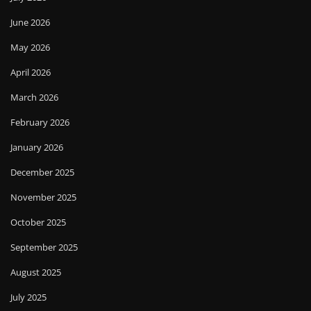
June 2026
May 2026
April 2026
March 2026
February 2026
January 2026
December 2025
November 2025
October 2025
September 2025
August 2025
July 2025