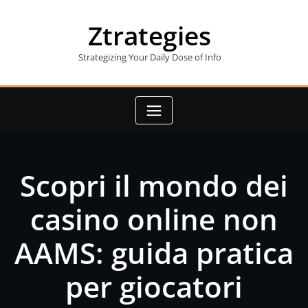
Skip
to
Ztrategies
content
Strategizing Your Daily Dose of Info
Scopri il mondo dei
casino online non
AAMS: guida pratica
per giocatori