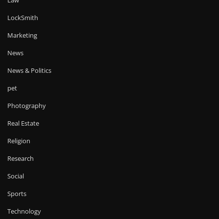
Law
LockSmith
Marketing
News
News & Politics
pet
Photography
Real Estate
Religion
Research
Social
Sports
Technology