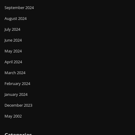
September 2024
August 2024
July 2024
June 2024
May 2024
April 2024
March 2024
February 2024
January 2024
December 2023
May 2002
Categories