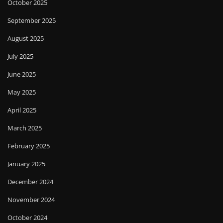
October 2025
September 2025
August 2025
July 2025
June 2025
May 2025
April 2025
March 2025
February 2025
January 2025
December 2024
November 2024
October 2024