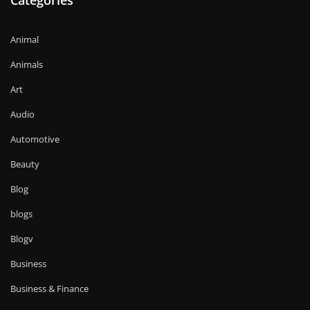
Animal
Animals
Art
Audio
Automotive
Beauty
Blog
blogs
Blogv
Business
Business & Finance