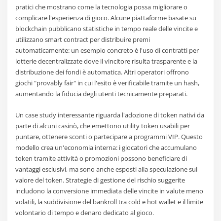
pratici che mostrano come la tecnologia possa migliorare o
complicare l'esperienza di gioco. Alcune piattaforme basate su
blockchain pubblicano statistiche in tempo reale delle vincite e
utilizzano smart contract per distribuire premi
automaticamente: un esempio concreto è l'uso di contratti per
lotterie decentralizzate dove il vincitore risulta trasparente e la
distribuzione dei fondi è automatica. Altri operatori offrono
giochi "provably fair" in cui l'esito è verificabile tramite un hash,
aumentando la fiducia degli utenti tecnicamente preparati.
Un case study interessante riguarda l'adozione di token nativi da
parte di alcuni casinò, che emettono utility token usabili per
puntare, ottenere sconti o partecipare a programmi VIP. Questo
modello crea un'economia interna: i giocatori che accumulano
token tramite attività o promozioni possono beneficiare di
vantaggi esclusivi, ma sono anche esposti alla speculazione sul
valore del token. Strategie di gestione del rischio suggerite
includono la conversione immediata delle vincite in valute meno
volatili, la suddivisione del bankroll tra cold e hot wallet e il limite
volontario di tempo e denaro dedicato al gioco.