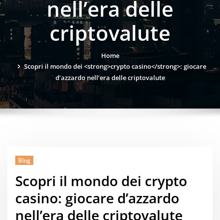
nell’era delle
criptovalute
Home
Scopri il mondo dei <strong>crypto casino</strong>: giocare
d’azzardo nell’era delle criptovalute
Blog
Scopri il mondo dei
crypto
casino
: giocare d’azzardo
nell’era delle criptovalute