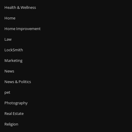
Health & Wellness
Home
Home Improvement
Law
LockSmith
Marketing
News
News & Politics
pet
Photography
Real Estate
Religion