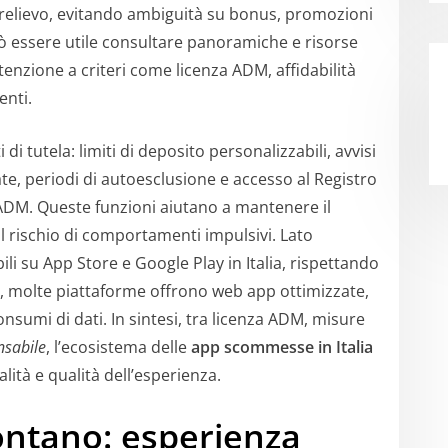
 prelievo, evitando ambiguità su bonus, promozioni
può essere utile consultare panoramiche e risorse
tenzione a criteri come licenza ADM, affidabilità
enti.
di tutela: limiti di deposito personalizzabili, avvisi
ate, periodi di autoesclusione e accesso al Registro
 ADM. Queste funzioni aiutano a mantenere il
 il rischio di comportamenti impulsivi. Lato
ili su App Store e Google Play in Italia, rispettando
tiva, molte piattaforme offrono web app ottimizzate,
sumi di dati. In sintesi, tra licenza ADM, misure
nsabile
, l’ecosistema delle
app scommesse in Italia
lità e qualità dell’esperienza.
ontano: esperienza