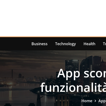
Skip
to
content
Business
Technology
Health
T
App scom
funzionalit
Home
App 