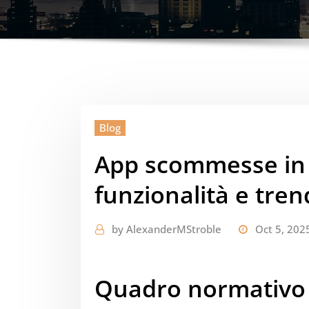
Blog
App scommesse in I
funzionalità e tre
by
AlexanderMStroble
Oct 5, 202
Quadro normativo 