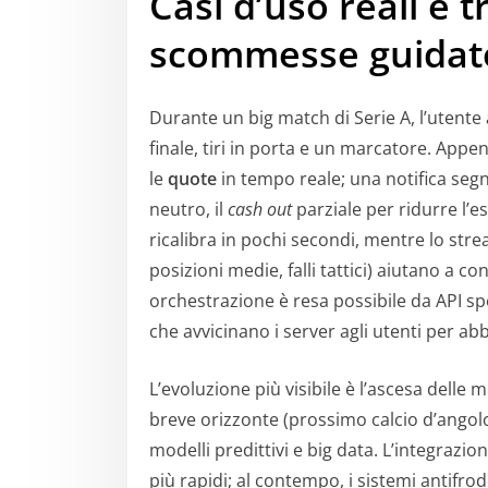
Casi d’uso reali e t
scommesse guidate
Durante un big match di Serie A, l’utente
finale, tiri in porta e un marcatore. Appena
le
quote
in tempo reale; una notifica se
neutro, il
cash out
parziale per ridurre l’es
ricalibra in pochi secondi, mentre lo stre
posizioni medie, falli tattici) aiutano a 
orchestrazione è resa possibile da API sp
che avvicinano i server agli utenti per abb
L’evoluzione più visibile è l’ascesa delle
breve orizzonte (prossimo calcio d’angolo,
modelli predittivi e big data. L’integrazio
più rapidi; al contempo, i sistemi antifr