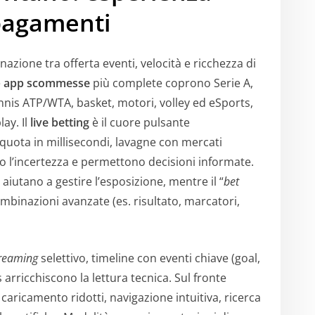
 pagamenti
nazione tra offerta eventi, velocità e ricchezza di
e
app scommesse
più complete coprono Serie A,
nis ATP/WTA, basket, motori, volley ed eSports,
ay. Il
live betting
è il cuore pulsante
quota in millisecondi, lavagne con mercati
no l’incertezza e permettono decisioni informate.
 aiutano a gestire l’esposizione, mentre il “
bet
ombinazioni avanzate (es. risultato, marcatori,
treaming
selettivo, timeline con eventi chiave (goal,
 arricchiscono la lettura tecnica. Sul fronte
 caricamento ridotti, navigazione intuitiva, ricerca