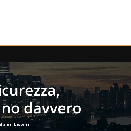
icurezza,
tano davvero
ontano davvero