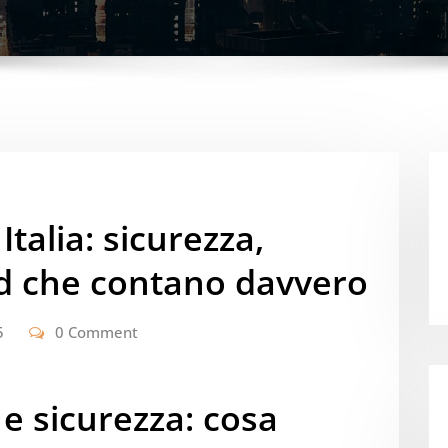
talia: sicurezza,
nd che contano davvero
5
0 Comment
e sicurezza: cosa